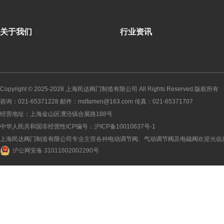
关于我们
行业资讯
Copyright © 2025-2028
上海民达阀门制造有限公司
All Rights Reserved.版权所有
咨询：021-65371228 邮件：mdfamen@163.com 传真：021-65371707
经营地址：上海金山区漕泾镇合展路188号
中华人民共和国非经营性ICP编号：
沪ICP备10010637号-1
上海民达阀门制造有限公司
专业主营各种
电动调节阀
、
气动调节阀
及
电磁阀
欢迎光临
沪公网安备 31011602002290号