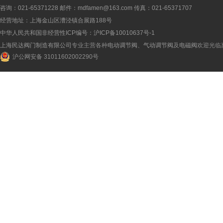
咨询：021-65371228 邮件：mdfamen@163.com 传真：021-65371707
经营地址：上海金山区漕泾镇合展路188号
中华人民共和国非经营性ICP编号：
沪ICP备10010637号-1
上海民达阀门制造有限公司
专业主营各种
电动调节阀
、
气动调节阀
及
电磁阀
欢迎光临
沪公网安备 31011602002290号