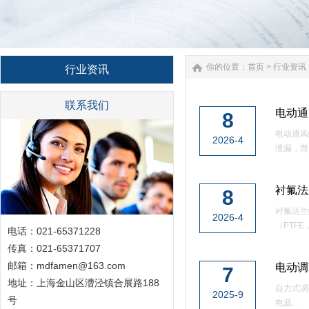
你的位置：
首页
>
行业资讯
行业资讯
联系我们
电动通
8
电动通风
2026-4
泄漏，而
衬氟法
8
衬氟法兰
2026-4
（PTFE
电话：021-65371228
传真：021-65371707
邮箱：mdfamen@163.com
电动调
7
地址：上海金山区漕泾镇合展路188
自力式调
2025-9
号
电源...