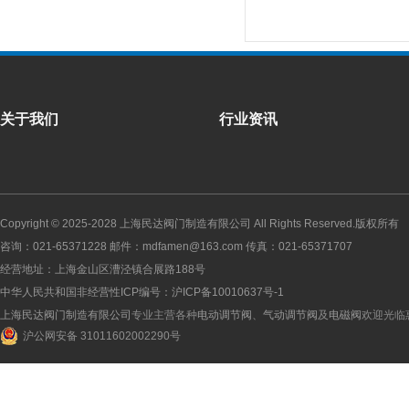
关于我们
行业资讯
Copyright © 2025-2028
上海民达阀门制造有限公司
All Rights Reserved.版权所有
咨询：021-65371228 邮件：mdfamen@163.com 传真：021-65371707
经营地址：上海金山区漕泾镇合展路188号
中华人民共和国非经营性ICP编号：
沪ICP备10010637号-1
上海民达阀门制造有限公司
专业主营各种
电动调节阀
、
气动调节阀
及
电磁阀
欢迎光临
沪公网安备 31011602002290号