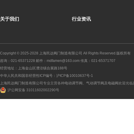
关于我们
行业资讯
Copyright © 2025-2028
上海民达阀门制造有限公司
All Rights Reserved.版权所有
咨询：021-65371228 邮件：mdfamen@163.com 传真：021-65371707
经营地址：上海金山区漕泾镇合展路188号
中华人民共和国非经营性ICP编号：
沪ICP备10010637号-1
上海民达阀门制造有限公司
专业主营各种
电动调节阀
、
气动调节阀
及
电磁阀
欢迎光临
沪公网安备 31011602002290号